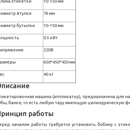
лина этикетки
10-150 мм
иаметр втулки
76 мм
иаметр бутылки
10-150 мм
ощность
0.5 кВт
апряжение
220В
азмеры
650*450*450 мм
ес
40 кг
Описание
тикетировочная машина (аппликатор), предназначена для на
убы, банки, то есть любую тару имеющую цилиндрическую ф
Принцип работы
еред началом работы требуется установить бобину с этик