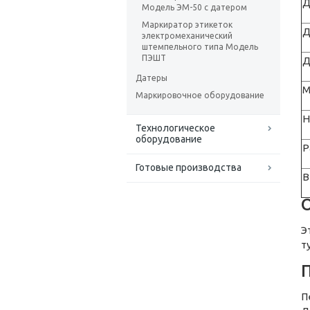
Д
Модель ЭМ-50 с датером
Маркиратор этикеток
Д
электромеханический
штемпельного типа Модель
ПЭШТ
Д
Датеры
М
Маркировочное оборудование
Н
Технологическое
оборудование
Р
Готовые производства
В
Э
т
П