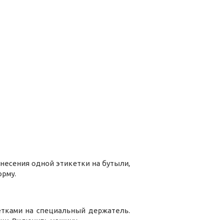
несения одной этикетки на бутыли,
орму.
етками на специальный держатель.