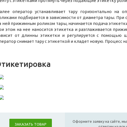
енту с этикетками протянуть через подающие этикетку роли
алее оператор устанавливает тару горизонтально на о
оликами подбирается в зависимости от диаметра тары. При 
а ней прижимным роликом тары, начинается подача этикетки
ри этом на нее наносится этикетка и разглаживается приж
ависит от длинны этикетки и регулируется с помощью щ
ператор снимает тару с этикеткой и кладет новую. Процесс н
Этикетировка
Оформите заявку на сайте, мы
ЗАКАЗАТЬ ТОВАР
ответим на все