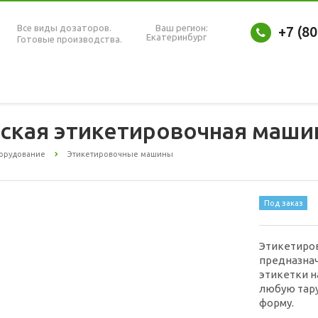
Все виды дозаторов.
Ваш регион:
+7 (8
Екатеринбург
Готовые производства.
ская этикетировочная маши
орудование
Этикетировочные машины
Под заказ
Этикетиров
предназнач
этикетки на
любую тар
форму.