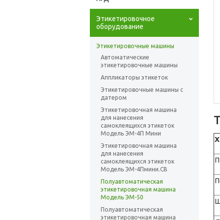
Этикетировочное
оборудование
Этикетировочные машины
Автоматические
этикетировочные машины
Аппликаторы этикеток
Этикетировочные машины с
датером
Этикетировочная машина
для нанесения
самоклеящихся этикеток
Модель ЭМ-4П Мини
Х
Этикетировочная машина
для нанесения
П
самоклеящихся этикеток
Модель ЭМ-4Пмини.СВ
П
Полуавтоматическая
этикетировочная машина
Модель ЭМ-50
Ш
Полуавтоматическая
этикетировочная машина