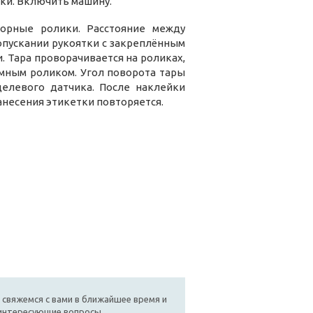
ки. Включить машину.
порные ролики. Расстояние между
опускании рукоятки с закреплённым
. Тара проворачивается на роликах,
имным роликом. Угол поворота тары
елевого датчика. После наклейки
анесения этикетки повторяется.
 свяжемся с вами в ближайшее время и
 интересующие вопросы.