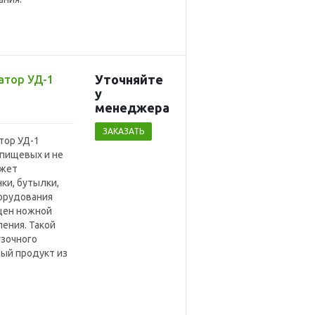
Уточняйте
атор УД-1
у
менедже
р
а
ЗАКАЗАТЬ
тор УД-1
пищевых и не
ожет
ки, бутылки,
борудования
щен ножной
ения. Такой
узочного
мый продукт из