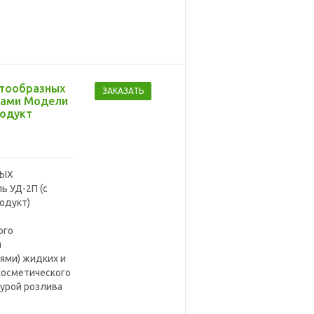
стообразных
ЗАКАЗАТЬ
нами Модели
родукт
ТЫХ
 УД-2П (с
одукт)
ого
и
ями) жидких и
косметического
турой розлива