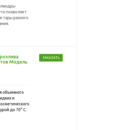
цилиндры
 Это позволяет
я тары разного
ания.
 розлива
ЗАКАЗАТЬ
ктов Модель
ля объемного
идких и
косметического
урой до 70° С
.