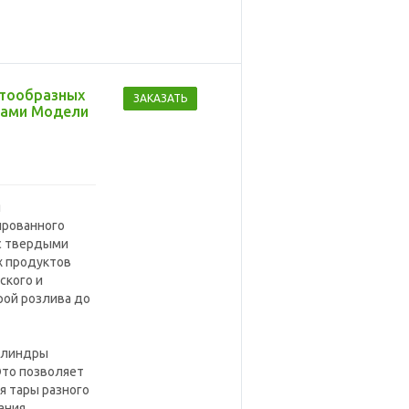
стообразных
ЗАКАЗАТЬ
нами Модели
я
ированного
 с твердыми
х продуктов
ского и
рой розлива до
цилиндры
 Это позволяет
я тары разного
ания.