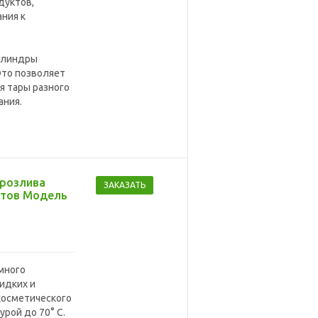
дуктов,
ния к
цилиндры
 Это позволяет
я тары разного
ания.
 розлива
ЗАКАЗАТЬ
ктов Модель
много
идких и
косметического
урой до 70° С.