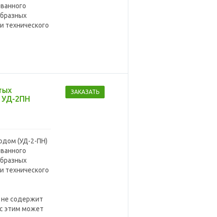
ованного
образных
и технического
тых
ЗАКАЗАТЬ
 УД-2ПН
одом (УД-2-ПН)
ованного
образных
и технического
 не содержит
 с этим может