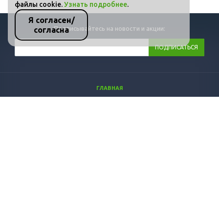
файлы cookie.
Узнать подробнее
.
Я согласен/
Подписывайтесь на новости и акции:
согласна
ГЛАВНАЯ
КАТАЛОГ
ФОТО
ВИДЕО
СТАТЬИ
КОНТАКТЫ
ПОЛИТИКА КОНФИДЕНЦИАЛЬНОСТИ И ЗАЩИТЫ ИНФОРМАЦИИ
+7 (800) 511-36-07
info@dozprom.ru
-
оптимизация сайтов в intelsib