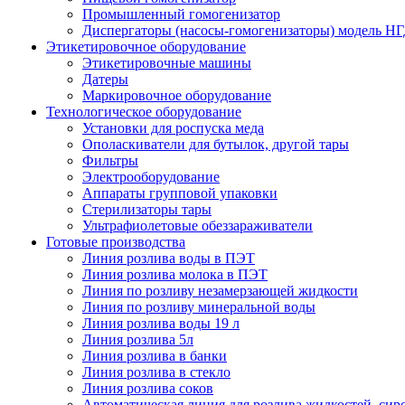
Промышленный гомогенизатор
Диспергаторы (насосы-гомогенизаторы) модель Н
Этикетировочное оборудование
Этикетировочные машины
Датеры
Маркировочное оборудование
Технологическое оборудование
Установки для роспуска меда
Ополаскиватели для бутылок, другой тары
Фильтры
Электрооборудование
Аппараты групповой упаковки
Стерилизаторы тары
Ультрафиолетовые обеззараживатели
Готовые производства
Линия розлива воды в ПЭТ
Линия розлива молока в ПЭТ
Линия по розливу незамерзающей жидкости
Линия по розливу минеральной воды
Линия розлива воды 19 л
Линия розлива 5л
Линия розлива в банки
Линия розлива в стекло
Линия розлива соков
Автоматическая линия для розлива жидкостей, сиро