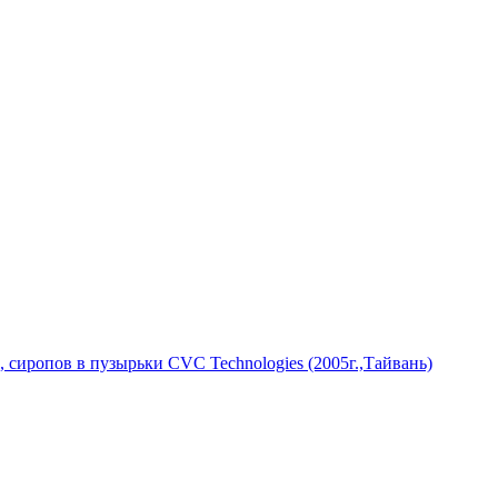
 сиропов в пузырьки CVC Technologies (2005г.,Тайвань)