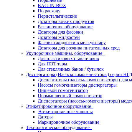
Поршневые
BAG-IN-BOX
По расходу
Перистальтические
Дозаторы вязких продуктов
Разливочное оборудование
Дозаторы для фасовки
Дозаторы жидкостей
Фасовка жидкости в мелкую тару
Дозаторы для розлива питательных сред
Укупорочные машины, оборудование
Для пластиковых стаканчиков
Для ПЭТ тары
Для стеклянных банок / бутылок
Диспергаторы (Насосы-гомогенизаторы) серии Н
Диспергаторы (насосы-гомогенизаторы) для м
Насосы гомогенизаторы диспергаторы
Пищевой гомогенизатор
Промышленный гомогенизатор
Диспергаторы (насосы-гомогенизаторы) моде
Этикетировочное оборудование
Этикетировочные машины
Датеры
Маркировочное оборудование
Технологическое оборудование