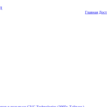
ГД
Главная
Дост
пов в пузырьки CVC Technologies (2005г.,Тайвань)