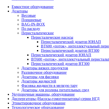
Емкостное оборудование
Дозаторы
Весовые
Поршневые
BAG-IN-BOX
По расходу
Перистальтические
Перисталические насосы
Перистальтический дозатор ЮНАП
BT600 «поток», интеллектуальный пери
Перистальтический дозатор ВТ300
Перистальтический дозатор ЮНАП
BT600 «поток», интеллектуальный перистальт
Перистальтический дозатор ВТ300
Дозаторы вязких продуктов
Разливочное оборудование
Дозаторы для фасовки
Дозаторы жидкостей
Фасовка жидкости в мелкую тару
Дозаторы для розлива питательных сред
Укупорочные машины, оборудование
Диспергаторы (Насосы-гомогенизаторы) серии НГД
Этикетировочное оборудование
Технологическое оборудование