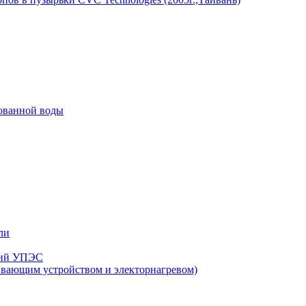
рованной воды
ли
нзий УПЭС
ивающим устройством и электорнагревом)