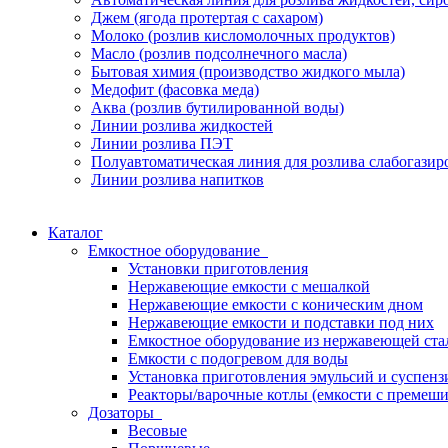
Джем (ягода протертая с сахаром)
Молоко (розлив кисломолочных продуктов)
Масло (розлив подсолнечного масла)
Бытовая химия (производство жидкого мыла)
Медофит (фасовка меда)
Аква (розлив бутилированной воды)
Линии розлива жидкостей
Линии розлива ПЭТ
Полуавтоматическая линия для розлива слабогази
Линии розлива напитков
Каталог
Емкостное оборудование
Установки приготовления
Нержавеющие емкости с мешалкой
Нержавеющие емкости с коническим дном
Нержавеющие емкости и подставки под них
Емкостное оборудование из нержавеющей ста
Емкости с подогревом для воды
Установка приготовления эмульсий и суспе
Реакторы/варочные котлы (емкости с премеш
Дозаторы
Весовые