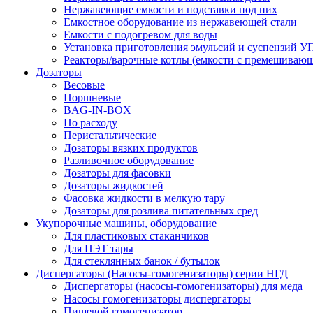
Нержавеющие емкости и подставки под них
Емкостное оборудование из нержавеющей стали
Емкости с подогревом для воды
Установка приготовления эмульсий и суспензий 
Реакторы/варочные котлы (емкости с премешивающ
Дозаторы
Весовые
Поршневые
BAG-IN-BOX
По расходу
Перистальтические
Дозаторы вязких продуктов
Разливочное оборудование
Дозаторы для фасовки
Дозаторы жидкостей
Фасовка жидкости в мелкую тару
Дозаторы для розлива питательных сред
Укупорочные машины, оборудование
Для пластиковых стаканчиков
Для ПЭТ тары
Для стеклянных банок / бутылок
Диспергаторы (Насосы-гомогенизаторы) серии НГД
Диспергаторы (насосы-гомогенизаторы) для меда
Насосы гомогенизаторы диспергаторы
Пищевой гомогенизатор