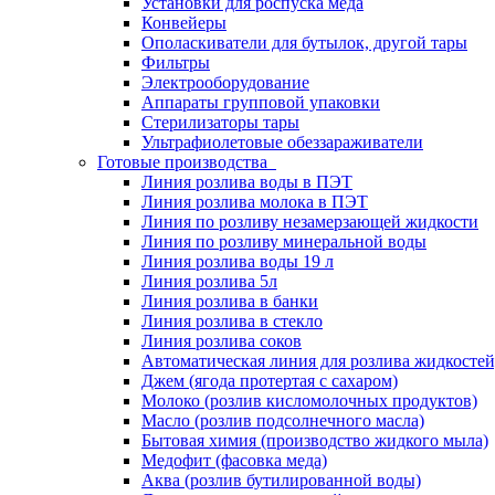
Установки для роспуска меда
Конвейеры
Ополаскиватели для бутылок, другой тары
Фильтры
Электрооборудование
Аппараты групповой упаковки
Стерилизаторы тары
Ультрафиолетовые обеззараживатели
Готовые производства
Линия розлива воды в ПЭТ
Линия розлива молока в ПЭТ
Линия по розливу незамерзающей жидкости
Линия по розливу минеральной воды
Линия розлива воды 19 л
Линия розлива 5л
Линия розлива в банки
Линия розлива в стекло
Линия розлива соков
Автоматическая линия для розлива жидкостей,
Джем (ягода протертая с сахаром)
Молоко (розлив кисломолочных продуктов)
Масло (розлив подсолнечного масла)
Бытовая химия (производство жидкого мыла)
Медофит (фасовка меда)
Аква (розлив бутилированной воды)